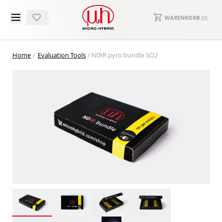
WARENKORB
(
0
)
Home
Evaluation Tools
NDIR pyro bundle SO2