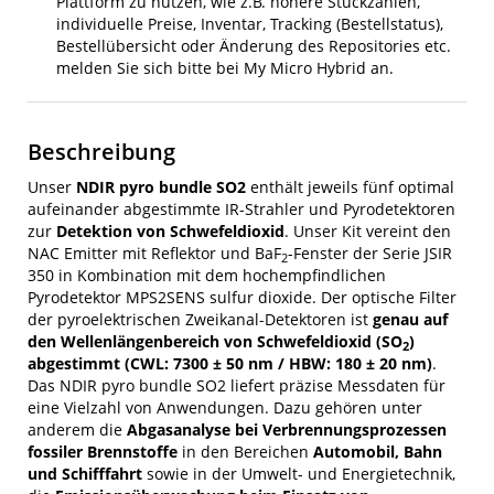
Plattform zu nutzen, wie z.B. höhere Stückzahlen,
individuelle Preise, Inventar, Tracking (Bestellstatus),
Bestellübersicht oder Änderung des Repositories etc.
melden Sie sich bitte bei My Micro Hybrid an.
Beschreibung
Unser
NDIR pyro bundle SO2
enthält jeweils fünf optimal
aufeinander abgestimmte IR-Strahler und Pyrodetektoren
zur
Detektion von Schwefeldioxid
. Unser Kit vereint den
NAC Emitter mit Reflektor und BaF
-Fenster der Serie JSIR
2
350 in Kombination mit dem hochempfindlichen
Pyrodetektor MPS2SENS sulfur dioxide. Der optische Filter
der pyroelektrischen Zweikanal-Detektoren ist
genau auf
den Wellenlängenbereich von Schwefeldioxid (SO
)
2
abgestimmt (CWL: 7300 ± 50 nm / HBW: 180 ± 20 nm
)
.
Das NDIR pyro bundle SO2 liefert präzise Messdaten für
eine Vielzahl von Anwendungen. Dazu gehören unter
anderem die
Abgasanalyse bei Verbrennungsprozessen
fossiler Brennstoffe
in den Bereichen
Automobil, Bahn
und Schifffahrt
sowie in der Umwelt- und Energietechnik,