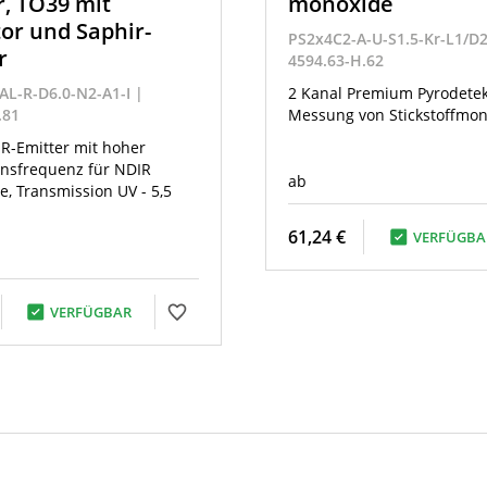
r, TO39 mit
monoxide
tor und Saphir-
PS2x4C2-A-U-S1.5-Kr-L1/D2
r
4594.63-H.62
-AL-R-D6.0-N2-A1-I |
2 Kanal Premium Pyrodetek
.81
Messung von Stickstoffmon
R-Emitter mit hoher
nsfrequenz für NDIR
ab
, Transmission UV - 5,5
61,24 €
VERFÜGBA
VERFÜGBAR