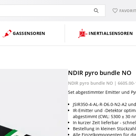
FAVORI
GASSENSOREN
INERTIALSENSOREN
NDIR pyro bundle NO
NDIR pyro bundle NO | 6605.00-
Set abgestimmter Emitter und Pyr
JSIR350-4-AL-R-D6.0-N2-A2 und
IR-Emitter und -Detektor opti
abgestimmt (CWL: 5300 ± 30 n
In kurzer Zeit lieferbar - schn
Bestellung in kleinen Stückzah
Alle Einzelkomponenten für di