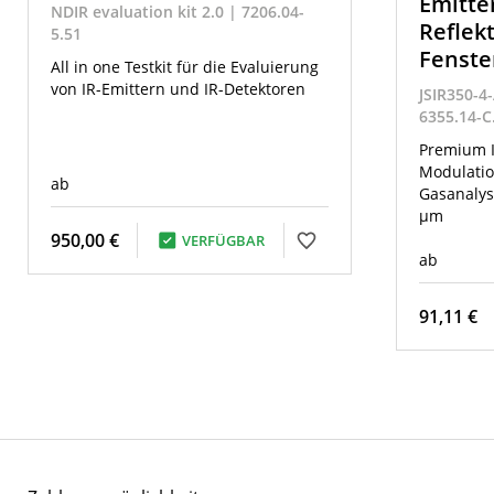
Emitte
NDIR evaluation kit 2.0 | 7206.04-
Reflek
5.51
Fenste
All in one Testkit für die Evaluierung
von IR-Emittern und IR-Detektoren
JSIR350-4
6355.14-C
Premium I
Modulatio
ab
Gasanalyse
µm
950,00 €
VERFÜGBAR
ab
91,11 €