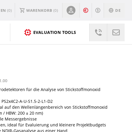
TEN
(0)
WARENKORB
(
0
)
DE
EVALUATION TOOLS
1.00
odetektoren für die Analyse von Stickstoffmonoxid
 PS2x4C2-A-U-S1.5-2-L1-D2
mal auf den Wellenlängenbereich von Stickstoffmonoxid
m / HBW: 200 ± 20 nm)
elle Messergebnisse
len, ideal für Evaluierung und kleinere Projektbudgets
e NDIR-Gasanalyse aus einer Hand