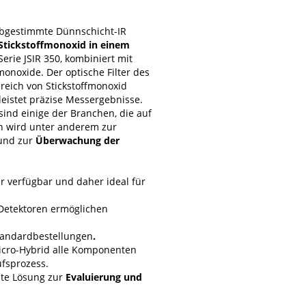
abgestimmte Dünnschicht-IR
tickstoffmonoxid in einem
erie JSIR 350, kombiniert mit
noxide. Der optische Filter des
reich von Stickstoffmonoxid
istet präzise Messergebnisse.
sind einige der Branchen, die auf
n wird unter anderem zur
nd zur
Überwachung der
r verfügbar und daher ideal für
Detektoren ermöglichen
tandardbestellungen
.
Micro-Hybrid alle Komponenten
ufsprozess.
nte Lösung zur
Evaluierung und