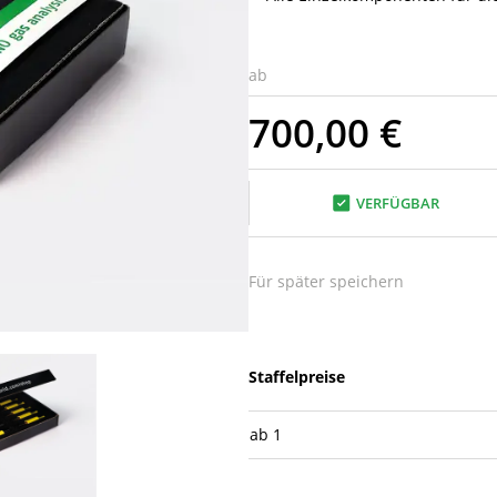
ab
700,00 €
VERFÜGBAR
Für später speichern
Staffelpreise
ab
1