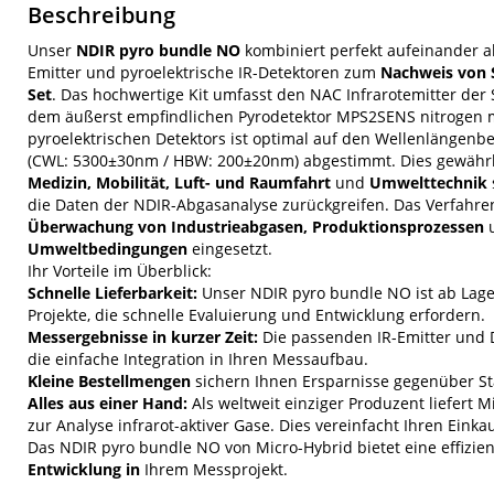
Beschreibung
Unser
NDIR pyro bundle NO
kombiniert perfekt aufeinander 
Emitter und pyroelektrische IR-Detektoren zum
Nachweis von S
Set
. Das hochwertige Kit umfasst den NAC Infrarotemitter der S
dem äußerst empfindlichen Pyrodetektor MPS2SENS nitrogen mo
pyroelektrischen Detektors ist optimal auf den Wellenlängenbe
(CWL: 5300±30nm / HBW: 200±20nm) abgestimmt. Dies gewährle
Medizin, Mobilität, Luft- und Raumfahrt
und
Umwelttechnik
die Daten der NDIR-Abgasanalyse zurückgreifen. Das Verfahre
Überwachung von Industrieabgasen, Produktionsprozessen
u
Umweltbedingungen
eingesetzt.
Ihr Vorteile im Überblick:
Schnelle Lieferbarkeit:
Unser NDIR pyro bundle NO ist ab Lage
Projekte, die schnelle Evaluierung und Entwicklung erfordern.
Messergebnisse in kurzer Zeit:
Die passenden IR-Emitter und 
die einfache Integration in Ihren Messaufbau.
Kleine Bestellmengen
sichern Ihnen Ersparnisse gegenüber S
Alles aus einer Hand:
Als weltweit einziger Produzent liefert 
zur Analyse infrarot-aktiver Gase. Dies vereinfacht Ihren Einka
Das NDIR pyro bundle NO von Micro-Hybrid bietet eine effizie
Entwicklung in
Ihrem Messprojekt.