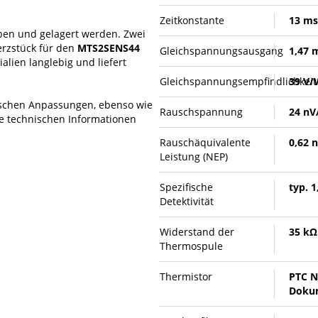
Zeitkonstante
13 ms
ben und gelagert werden. Zwei
erzstück für den
MTS2SENS44
Gleichspannungsausgang
1,47 
alien langlebig und liefert
Gleichspannungsempfindlichkeit
39 V/
fischen Anpassungen, ebenso wie
Rauschspannung
24 nV
lle technischen Informationen
Rauschäquivalente
0,62 
Leistung (NEP)
Spezifische
typ. 
Detektivität
Widerstand der
35 kΩ
Thermospule
Thermistor
PTC N
Dokum