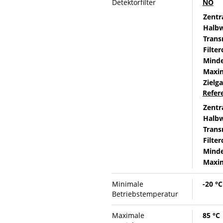
Detektorfilter
NO
Zentr
Halbw
Trans
Filter
Minde
Maxim
Zielga
Refer
Zentr
Halbw
Trans
Filter
Minde
Maxim
Minimale
-20 °C
Betriebstemperatur
Maximale
85 °C