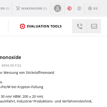
TEN
(0)
WARENKORB
(
0
)
DE
EVALUATION TOOLS
monoxide
 4594.50-F.52
zur Messung von Stickstoffmonoxid
is
Hz/W bei Krypton-Füllung
 ± 30 nm/ HBW: 200 ± 20 nm)
aumfahrt, Industrie/ Produktions- und Verfahrenstechnik,