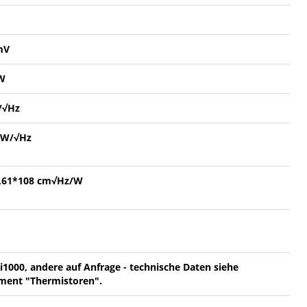
mV
W
/√Hz
nW/√Hz
1,61*108 cm√Hz/W
i1000, andere auf Anfrage - technische Daten siehe
ent "Thermistoren".