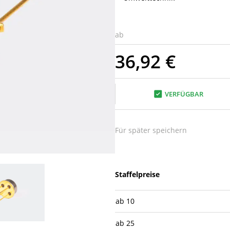
ab
36,92 €
VERFÜGBAR
Für später speichern
Staffelpreise
ab
10
ab
25