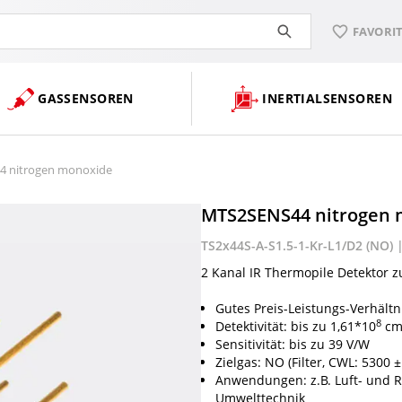
FAVORI
GASSENSOREN
INERTIALSENSOREN
 nitrogen monoxide
MTS2SENS44 nitrogen 
TS2x44S-A-S1.5-1-Kr-L1/D2 (NO) |
2 Kanal IR Thermopile Detektor 
Gutes Preis-Leistungs-Verhältn
8
Detektivität: bis zu 1,61*10
cm√
Sensitivität: bis zu 39 V/W
Zielgas: NO (Filter, CWL: 5300
Anwendungen: z.B. Luft- und R
Umwelttechnik