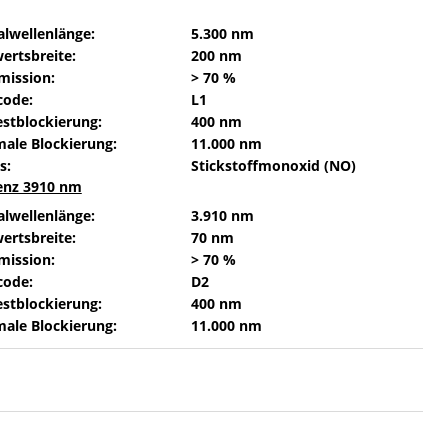
alwellenlänge:
5.300 nm
ertsbreite:
200 nm
mission:
> 70 %
code:
L1
stblockierung:
400 nm
ale Blockierung:
11.000 nm
s:
Stickstoffmonoxid (NO)
enz 3910 nm
alwellenlänge:
3.910 nm
ertsbreite:
70 nm
mission:
> 70 %
code:
D2
stblockierung:
400 nm
ale Blockierung:
11.000 nm