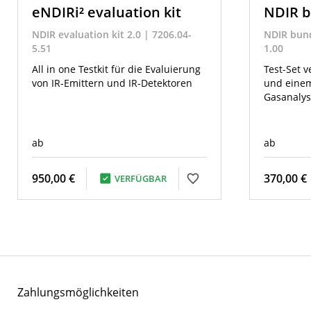
eNDIRi² evaluation kit
NDIR b
NDIR evaluation kit 2.0 | 7206.04-
NDIR bund
5.51
1.00
All in one Testkit für die Evaluierung
Test-Set v
von IR-Emittern und IR-Detektoren
und einem
Gasanalys
ab
ab
950,00 €
370,00 €
VERFÜGBAR
Zahlungsmöglichkeiten