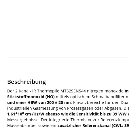
Beschreibung
Der 2 Kanal- IR Thermopile MTS2SENS44 nitrogen monoxide
mi
Stickstoffmonoxid (NO)
mittels optischem Schmalbandfilter m
und einer HBW von 200 ± 20 nm
. Einsatzbereiche für den Dual
industriellen Gasmessung von Prozessgasen oder Abgasen. Di
8
1,61*10
cm√Hz/W ebenso wie die Sensitivität bis zu 39 V/W
g
Messergebnisse. Der integrierte Thermistor zur Referenztem
Masseabsorber sowie ein
zusätzlicher Referenzkanal (CWL: 39