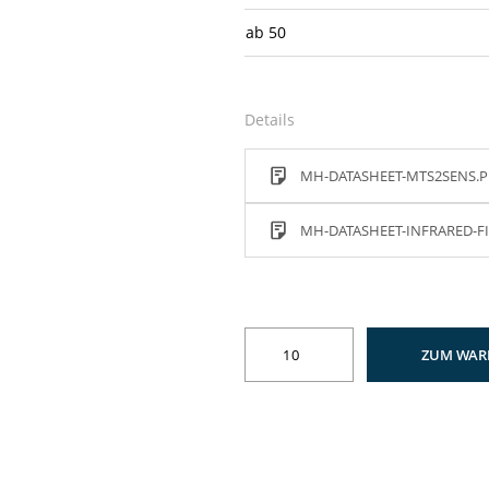
ab
50
Details
MH-DATASHEET-MTS2SENS.P
MH-DATASHEET-INFRARED-FI
ZUM WAR