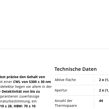
Technische Daten
sst präzise den Gehalt von
Aktive Fläche
2 x (1
it einer
CWL von 5300 ± 30 nm
detektor liegen vor allem in der
Apertur
2 x (1
e
Detektivität von bis zu
arantieren zuverlässige
Anzahl der
44
peraturbestimmung, ein
Thermopaare
10 ± 28, HBW: 70 ± 10