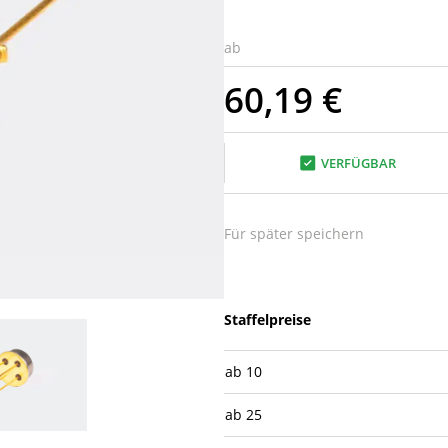
ab
60,19 €
VERFÜGBAR
Für später speichern
Staffelpreise
ab
10
ab
25