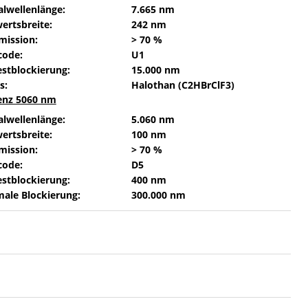
alwellenlänge:
7.665 nm
ertsbreite:
242 nm
mission:
> 70 %
code:
U1
stblockierung:
15.000 nm
s:
Halothan (C2HBrClF3)
enz 5060 nm
alwellenlänge:
5.060 nm
ertsbreite:
100 nm
mission:
> 70 %
code:
D5
stblockierung:
400 nm
ale Blockierung:
300.000 nm