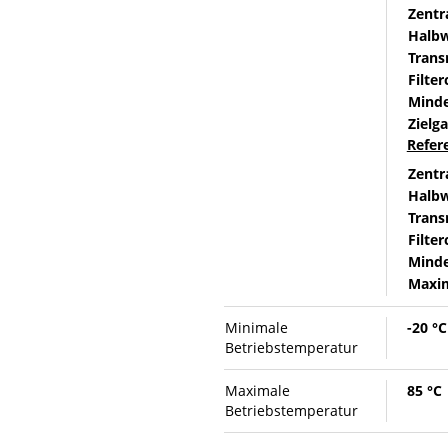
Zentr
Halbw
Trans
Filter
Minde
Zielga
Refer
Zentr
Halbw
Trans
Filter
Minde
Maxim
Minimale
-20 °C
Betriebstemperatur
Maximale
85 °C
Betriebstemperatur