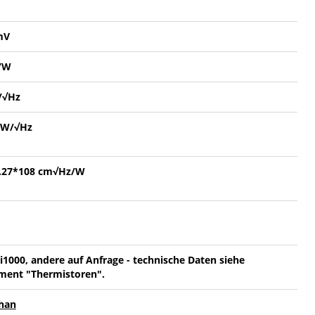
mV
/W
/√Hz
nW/√Hz
6.27*108 cm√Hz/W
i1000, andere auf Anfrage - technische Daten siehe
ent "Thermistoren".
han