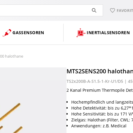
FAVORI
GASSENSOREN
INERTIALSENSOREN
0 halothane
MTS2SENS200 halotha
TS2x200B-A-S1.5-1-Kr-U1/D5 | 45
2 Kanal Premium Thermopile Det
Hochempfindlich und langzeits
Hohe Detektivität: bis zu 6,27*
Hohe Sensitivität: bis zu 171 V
Zielgas: Halothan (Filter, CWL
Anwendungen: z.B. Medical