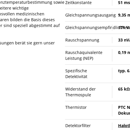
ferenztemperaturbestimmung sowie
Zeitkonstante
51 ms
eitere wichtige
chsvollen medizinischen
Gleichspannungsausgang
9,35 
aren bilden die Basis dieses
r sind speziell abgestimmt auf
Gleichspannungsempfindlichkeit
171 V
Rauschspannung
33 nV
sungen berät sie gern unser
Rauschäquivalente
0,19 
Leistung (NEP)
Spezifische
typ. 
Detektivität
Widerstand der
65 kΩ
Thermospule
Thermistor
PTC N
Dokum
Detektorfilter
Halot