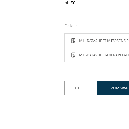
ab
50
Details
MH-DATASHEET-MTS2SENS.P
MH-DATASHEET-INFRARED-FI
ZUM WAR