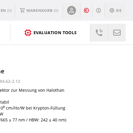
TEN
(0)
WARENKORB
(
0
)
DE
EVALUATION TOOLS
ne
94.62-2.12
ektor zur Messung von Halothan
tabil
8
10
cm√Hz/W bei Krypton-Füllung
/W
: 7665 ± 77 nm / HBW: 242 ± 40 nm)