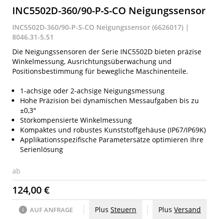
INC5502D-360/90-P-S-CO Neigungssensor
INC5502D-360/90-P-S-CO Neigungssensor (6626017) |
8046.31-5.51
Die Neigungssensoren der Serie INC5502D bieten präzise
Winkelmessung, Ausrichtungsüberwachung und
Positionsbestimmung für bewegliche Maschinenteile.
1-achsige oder 2-achsige Neigungsmessung
Hohe Präzision bei dynamischen Messaufgaben bis zu
±0,3°
Störkompensierte Winkelmessung
Kompaktes und robustes Kunststoffgehäuse (IP67/IP69K)
Applikationsspezifische Parametersätze optimieren Ihre
Serienlösung
ab
124,00 €
Plus
Steuern
Plus
Versand
AUF ANFRAGE