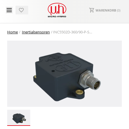
WARENKORB
(
0
)
Home
Inertialsensoren
INC5502D-360/90-P-S-CO Neigungssensor