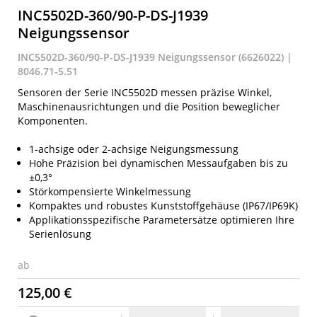
INC5502D-360/90-P-DS-J1939
Neigungssensor
INC5502D-360/90-P-DS-J1939 Neigungssensor (6626022) |
8046.71-5.51
Sensoren der Serie INC5502D messen präzise Winkel,
Maschinenausrichtungen und die Position beweglicher
Komponenten.
1-achsige oder 2-achsige Neigungsmessung
Hohe Präzision bei dynamischen Messaufgaben bis zu
±0,3°
Störkompensierte Winkelmessung
Kompaktes und robustes Kunststoffgehäuse (IP67/IP69K)
Applikationsspezifische Parametersätze optimieren Ihre
Serienlösung
ab
125,00 €