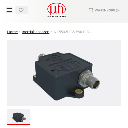
WARENKORB
(
0
)
Home
Inertialsensoren
INC5502D-360/90-P-DS-J1939 Neigungssensor