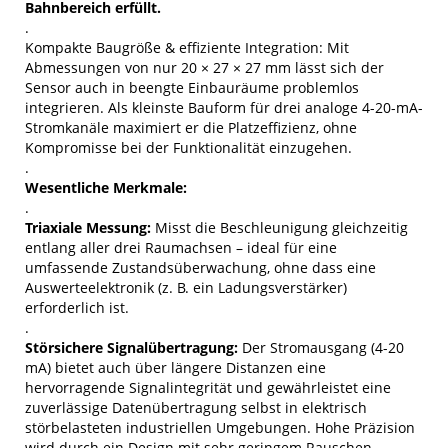
Bahnbereich erfüllt.
.
Kompakte Baugröße & effiziente Integration: Mit
Abmessungen von nur 20 × 27 × 27 mm lässt sich der
Sensor auch in beengte Einbauräume problemlos
integrieren. Als kleinste Bauform für drei analoge 4-20-mA-
Stromkanäle maximiert er die Platzeffizienz, ohne
Kompromisse bei der Funktionalität einzugehen.
.
Wesentliche Merkmale:
.
Triaxiale Messung:
Misst die Beschleunigung gleichzeitig
entlang aller drei Raumachsen – ideal für eine
umfassende Zustandsüberwachung, ohne dass eine
Auswerteelektronik (z. B. ein Ladungsverstärker)
erforderlich ist.
.
Störsichere Signalübertragung:
Der Stromausgang (4-20
mA) bietet auch über längere Distanzen eine
hervorragende Signalintegrität und gewährleistet eine
zuverlässige Datenübertragung selbst in elektrisch
störbelasteten industriellen Umgebungen. Hohe Präzision
wird durch ein Design mit sehr geringem Rauschen