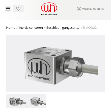
WARENKORB
(
0
)
Home
Inertialsensoren
Beschleunigungssensoren
TriACCxI2