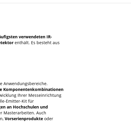
ufigsten verwendeten IR-
etektor
enthält. Es besteht aus
dene Anwendungsbereiche.
iche Komponentenkombinationen
twicklung Ihrer Messeinrichtung
le-Emitter-Kit für
gen an Hochschulen und
er Masterarbeiten. Auch
en,
Vorserienprodukte
oder