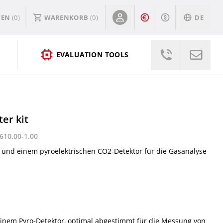
TEN
(0)
WARENKORB
(
0
)
DE
EVALUATION TOOLS
er kit
610.00-1.00
r und einem pyroelektrischen CO2-Detektor für die Gasanalyse
inem Pyro-Detektor, optimal abgestimmt für die Messung von