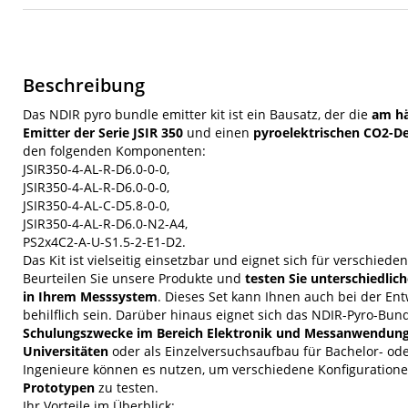
Beschreibung
Das NDIR pyro bundle emitter kit ist ein Bausatz, der die
am hä
Emitter der Serie JSIR 350
und einen
pyroelektrischen CO2-D
den folgenden Komponenten:
JSIR350-4-AL-R-D6.0-0-0,
JSIR350-4-AL-R-D6.0-0-0,
JSIR350-4-AL-C-D5.8-0-0,
JSIR350-4-AL-R-D6.0-N2-A4,
PS2x4C2-A-U-S1.5-2-E1-D2.
Das Kit ist vielseitig einsetzbar und eignet sich für verschie
Beurteilen Sie unsere Produkte und
testen Sie unterschiedl
in Ihrem Messsystem
. Dieses Set kann Ihnen auch bei der En
behilflich sein. Darüber hinaus eignet sich das NDIR-Pyro-Bund
Schulungszwecke im Bereich Elektronik und Messanwendun
Universitäten
oder als Einzelversuchsaufbau für Bachelor- od
Ingenieure können es nutzen, um verschiedene Konfiguration
Prototypen
zu testen.
Ihr Vorteile im Überblick: