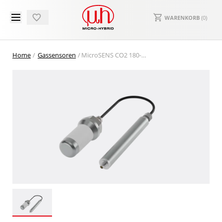
WARENKORB
(
0
)
Home
Gassensoren
MicroSENS CO2 180-HS 0-20% Incubator Sensor