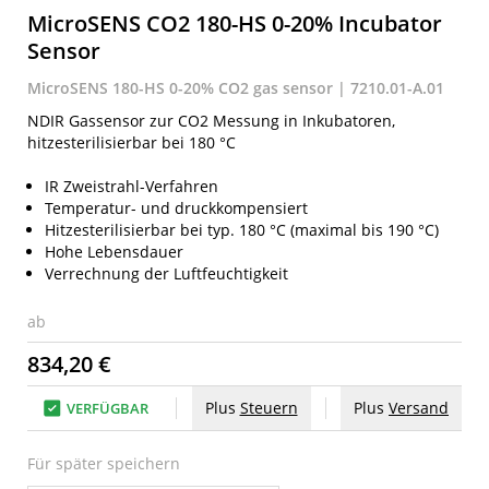
MicroSENS CO2 180-HS 0-20% Incubator
Sensor
MicroSENS 180-HS 0-20% CO2 gas sensor | 7210.01-A.01
NDIR Gassensor zur CO2 Messung in Inkubatoren,
hitzesterilisierbar bei 180 °C
IR Zweistrahl-Verfahren
Temperatur- und druckkompensiert
Hitzesterilisierbar bei typ. 180 °C (maximal bis 190 °C)
Hohe Lebensdauer
Verrechnung der Luftfeuchtigkeit
ab
834,20 €
Plus
Steuern
Plus
Versand
VERFÜGBAR
Für später speichern