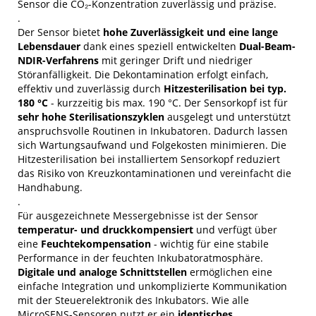
Sensor die CO₂-Konzentration zuverlässig und präzise.
.
Der Sensor bietet
hohe Zuverlässigkeit und eine lange
Lebensdauer
dank eines speziell entwickelten
Dual-Beam-
NDIR-Verfahrens
mit geringer Drift und niedriger
Störanfälligkeit. Die Dekontamination erfolgt einfach,
effektiv und zuverlässig durch
Hitzesterilisation bei typ.
180 °C
- kurzzeitig bis max. 190 °C. Der Sensorkopf ist für
sehr hohe Sterilisationszyklen
ausgelegt und unterstützt
anspruchsvolle Routinen in Inkubatoren. Dadurch lassen
sich Wartungsaufwand und Folgekosten minimieren. Die
Hitzesterilisation bei installiertem Sensorkopf reduziert
das Risiko von Kreuzkontaminationen und vereinfacht die
Handhabung.
.
Für ausgezeichnete Messergebnisse ist der Sensor
temperatur- und druckkompensiert
und verfügt über
eine
Feuchtekompensation
- wichtig für eine stabile
Performance in der feuchten Inkubatoratmosphäre.
Digitale und analoge Schnittstellen
ermöglichen eine
einfache Integration und unkomplizierte Kommunikation
mit der Steuerelektronik des Inkubators. Wie alle
MicroSENS-Sensoren nutzt er ein
identisches